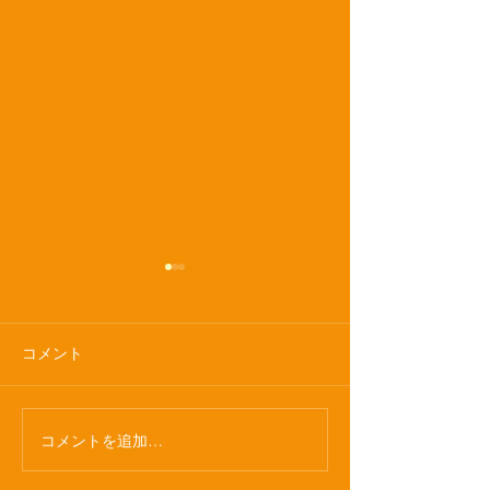
介護報酬改定に
6月1日の介護報
り、以下の通り変
コメント
す。 〈これま
職員処遇改善加
9.
コメントを追加…
【再掲】第４回体操教室
⇓ 〈2026年
について
介護職員等処遇改