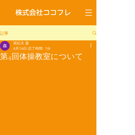
株式会社ココフレ
記事
裕紀夫 森
6月16日
読了時間: 1分
第4回体操教室について